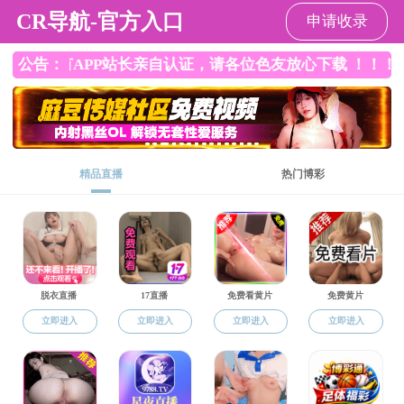
成人网站
党群工作
党建动态
成人网站
党群工作
党建动态
当前位置:
->
->
【党员发展】成人网站 党委2025年6月拟转正党员名单公示
2025-05-30