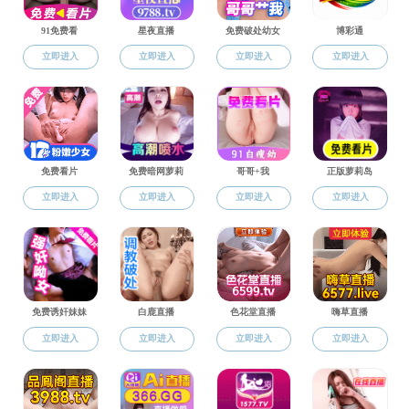
【党员发展】成人网站 各党支部2025年5月拟接收预备党员名单公示
2025-05-30
成人网站 关于开展6月主题党日的通知
2025-05-29
成人网站 生物医学工程师生党支部联合开展“忧国忧民千古颂 作风建设正当时”主题党日活动
2025-05-28
成人网站 与生命成人网站 联合开展“执笔担当锻能力 厉行节约强作风”主题党日活动暨5月教职工政治理...
2025-05-27
成人网站 2025级新生党员组织关系接收及入党积极分子接续培养的通知
2025-05-21
成人网站 开展“方寸印记铭校史 双严传统砺初心”党员发展对象主题党日活动
2025-05-17
【党员发展】关于开展成人网站 分党校2025-01期发展对象培训的通知
2025-05-12
成人网站 与生命科学与工程成人网站 赴普规普纪馆开展联学联建
2025-05-07
【党员发展】成人网站 党委2025年春季学期党员发展对象名单公示
2025-04-30