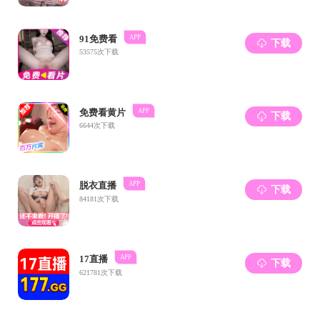
实施细则精神典型案例》，将近期河南省信阳市罗山县委原
常委、政法委原书记李献林，信阳市委政法委原常务副书记
叶金广等10名干部在学习教育期间违规吃喝、严重违反中央
八项规定精神问题，以及河北省三河市在城市管理中违反中
央八项规定精神、侵害群众利益问题典型案例作为警示教育
重点内容，深刻剖析出现顶风违纪问题的性质、原因、危害
等，以案为鉴、以案明纪，从中受警醒、知敬畏、守底线。
2.重点领学或党委委员讲党课。
请安排1-3名党员重点领
学《党的十八大以来深入贯彻中央八项规定精神的成效和经
验》《八项规定改变中国》《党政机关厉行节约反对浪费条
例》等内容。尚未邀请过党委委员讲党课的支部，可结合以
上内容邀请党委委员讲党课。
3.党员开展集中研讨
。教师党支部要结合立德树人、
师德师风、加强对教师政治引领和政治吸纳、提升社会服
务；机关党支部要强化政治机关意识，把自己摆进去、把职