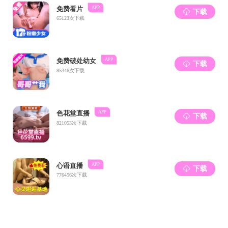
责摆进去、把工作摆进去，注重从思想观念、工作作风、领
导方式、制度机制上找根源、抓整改；学生党支部要结合推
动学风建设、党建带群团建设、积极参与班级事务管理、团
结引领同学等，组织学生党员一体推进学查改，紧密结合期
末考试时间节点开展考试诚信教育，持续面向毕业生开展诚
信感恩教育。
4.本科党支部
请结合党委学生工作部《关于开展
“学规
定坚守纪律底线 严学风践行青春担当”主题党日活动
的通
知》一体推进6月主题党日。
五
、工作要求
1.统筹组织实施。
各
党支部
提前3天报送主题党日安
排，原则上学期内
校历每月第一个单周四下午（本月为
6
月
5