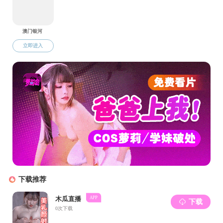
6.河北省三河市在城市管理中违反中央八项规定精神、
侵害群众利益问题典型案例
7.持续跟进学习习近平总书记近期重要讲话精神
四
、主要方式
1.支部书记讲党课
。
党支部书记围绕学习领会和贯彻执
行中央八项规定及其实施细则精神，为支部党员讲1次党
课。
要联系思想和工作实际，讲学习习近平总书记关于加强
党的作风建设重要论述的收获感悟，讲贯彻落实中央八项规
定精神的成效经验，讲违反中央八项规定精神的危害，讲整
改整治问题、推动改进作风的实际举措，做到以学促讲、以
讲促学。
同时开展警示教育
，
用好《违反中央八项规定及其